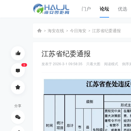
门户
论坛
优选
海安在线
今日海安
江苏省纪委通报
江苏省纪委通报
海
›
›
›
发表于
2026-3-1 09:58:35
只看大图
阅读模式
倒序
3
分享
安