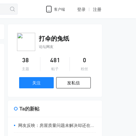
登录
注册
客户端
打伞的兔纸
论坛网友
38
481
0
主题
帖子
粉丝
关注
发私信
Ta的新帖
网友反映：房屋质量问题未解决却还在被追缴物业费...