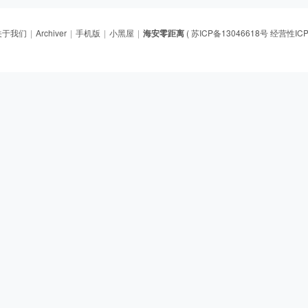
关于我们
|
Archiver
|
手机版
|
小黑屋
|
海安零距离
(
苏ICP备13046618号 经营性ICP