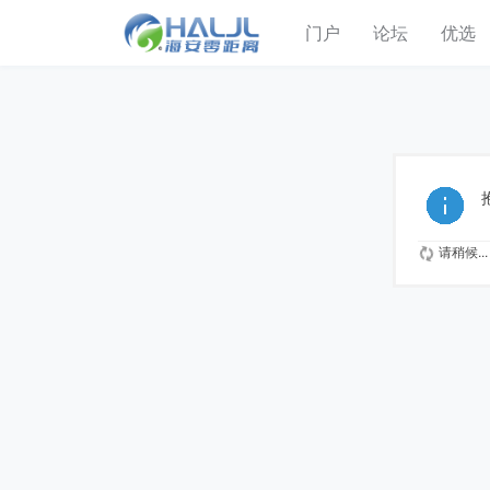
门户
论坛
优选
请稍候...