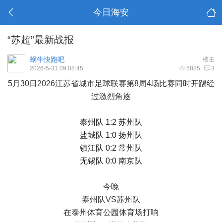
今日海安
“苏超”最新战报
蜗牛快跑吧
楼主
2026-5-31 09:08:45
5885
3
5月30日2026江苏省城市足球联赛第8周4场比赛同时开踢经
过激烈角逐
泰州队 1:2 苏州队
盐城队 1:0 扬州队
镇江队 0:2 常州队
无锡队 0:0 南京队
今晚
泰州队VS苏州队
在泰州体育公园体育场打响