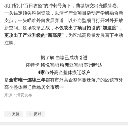
项目招引“百日攻坚”的冲刺号角下，曲塘镇交出亮眼答卷。
一头锚定顶尖科创资源，以清华产业项目撬动产学研融合新
支点；一头瞄准外向发展赛道，以外向型项目打开对外开放
新空间。这场攻坚之战，
不仅攻出了项目招引的“加速度”，
更攻出了产业升级的“新高度”，
为区域高质量发展写下生动
注脚。
据了解 曲塘已成功引进
莎特卡 铭悦智能 哈弗亚智能 苏州晔达
4家
市外高企整体搬迁落户
是
全市唯一
连
续三
年
都有市外高企整体搬迁落户的区镇
市外
高企整体搬迁数稳居
全市第一
来源：海安发布
支持
反对