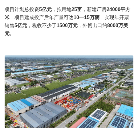
项目计划总投资
5
亿元
，拟用地
25
亩
，新建厂房
24
000
平方
米
，项目建成投产后年产量可达
10
—
15
万辆
，实现年开票
销售
5
亿元
，税收不少于
1500
万元
，外贸出口约
8000
万美
元
。