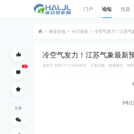
门户
论坛
优选
海安在线
今日海安
冷空气发力！江苏气象
冷空气发力！江苏气象最新
海
›
›
›
发表于
2025-11-2 09:34:47
只看大图
阅读模式
倒序
3
3号
分享
安