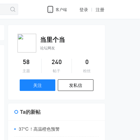
登录
注册
客户端
当里个当
论坛网友
58
240
0
主题
帖子
粉丝
关注
发私信
Ta的新帖
37℃！高温橙色预警