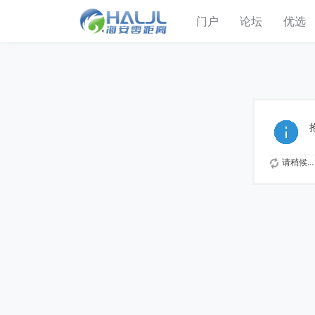
门户
论坛
优选
请稍候...