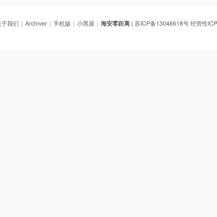
关于我们
|
Archiver
|
手机版
|
小黑屋
|
海安零距离
(
苏ICP备13046618号 经营性ICP