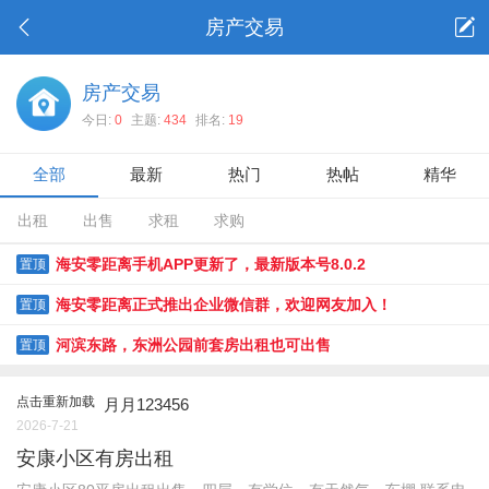
房产交易
房产交易
今日:
0
主题:
434
排名:
19
全部
最新
热门
热帖
精华
出租
出售
求租
求购
海安零距离手机APP更新了，最新版本号8.0.2
置顶
海安零距离正式推出企业微信群，欢迎网友加入！
置顶
河滨东路，东洲公园前套房出租也可出售
置顶
点击重新加载
月月123456
2026-7-21
安康小区有房出租