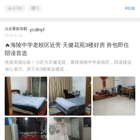
4749
3
#出租
点击重新加载
ycdinyf
2026-5-28
🔥海陵中学老校区近旁 天健花苑3楼好房 拎包即住
陪读首选
优质房源出租！小区为天健花苑，紧挨海陵中学老校区，陪读接送
省心省力。房子在3楼黄金楼层 ...