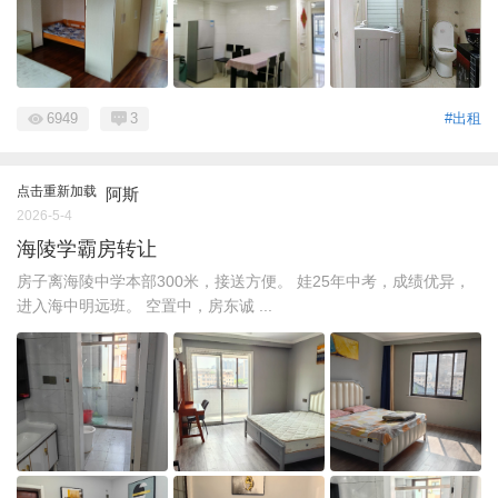
6949
3
#出租
点击重新加载
阿斯
2026-5-4
海陵学霸房转让
房子离海陵中学本部300米，接送方便。 娃25年中考，成绩优异，
进入海中明远班。 空置中，房东诚 ...