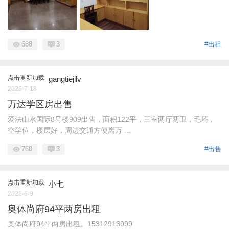
688
3
#出租
点击重新加载
gangtiejilv
2026-7-18
万达学区房出售
爱法山水国际8号楼909出售，面积122平，三室两厅两卫，毛坯，
空学位，楼层好，周边交通方便离万 ...
760
3
#出售
点击重新加载
小七
2026-6-9
奥体尚府94平两房出租
奥体尚府94平两房出租。15312913999