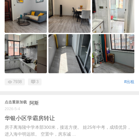
7938
3
#出租
点击重新加载
阿斯
2026-5-4
华银小区学霸房转让
房子离海陵中学本部300米，接送方便。 娃25年中考，成绩优异，
进入海中明远班。 空置中，房东诚 ...