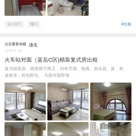
5971
3
#出租
点击重新加载
涤生
2026-5-19
火车站对面（蓝岳C区)精装复式房出租
复式精装房，两室两厅两卫，内有空调、电视、热水器、床、柜、
桌椅等，拎包即住。 马路对面即海 ...