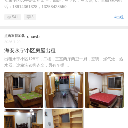
安康小区80平房出租出售，四层，有学位，有天然气，车棚 联系电
话：18914361328，13258428550 ...
541
3
#出租
点击重新加载
chuwb
2026-7-20
海安永宁小区房屋出租
出租永宁小区128平，二楼，三室两厅两卫一厨，空调、燃气灶、热
水器、冰箱洗衣机齐全，另有车棚 ...