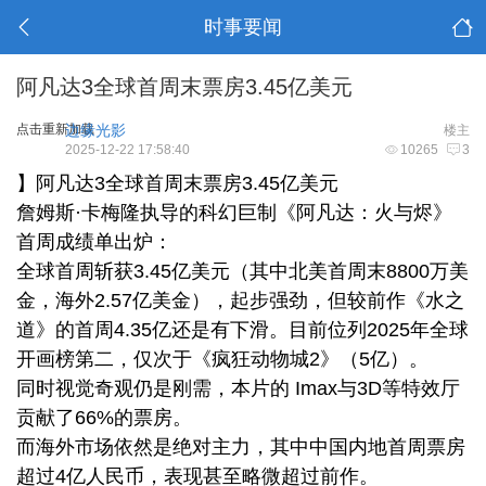
时事要闻
阿凡达3全球首周末票房3.45亿美元
点击重新加载
边缘光影
楼主
2025-12-22 17:58:40
10265
3
】阿凡达3全球首周末票房3.45亿美元
詹姆斯·卡梅隆执导的科幻巨制《阿凡达：火与烬》
首周成绩单出炉：
全球首周斩获3.45亿美元（其中北美首周末8800万美
金，海外2.57亿美金），起步强劲，但较前作《水之
道》的首周4.35亿还是有下滑。目前位列2025年全球
开画榜第二，仅次于《疯狂动物城2》（5亿）。
同时视觉奇观仍是刚需，本片的 Imax与3D等特效厅
贡献了66%的票房。
而海外市场依然是绝对主力，其中中国内地首周票房
超过4亿人民币，表现甚至略微超过前作。