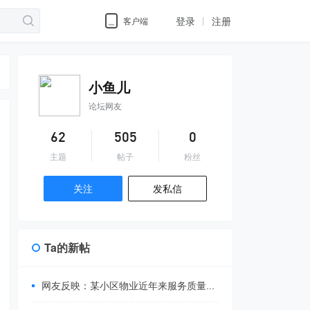
登录
注册
客户端
小鱼儿
论坛网友
62
505
0
主题
帖子
粉丝
关注
发私信
Ta的新帖
网友反映：某小区物业近年来服务质量每况愈下，致使目前小区出现各种各样的问题...