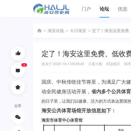
门户
论坛
优选
海安在线
今日海安
定了！海安这里免费
定了！海安这里免费、低收
海
›
›
›
发表于
2025-10-1 09:39:40
只看大图
阅读模式
倒序
4
国庆、中秋传统佳节将至，为满足广大健
动全民健身活动开展，
省内多个公共体育
的日子里，让我们以健康、活力的方式表达爱国热
分享
海安
公
共体育场馆开放信息如下：
安
海安市体育中心体育馆