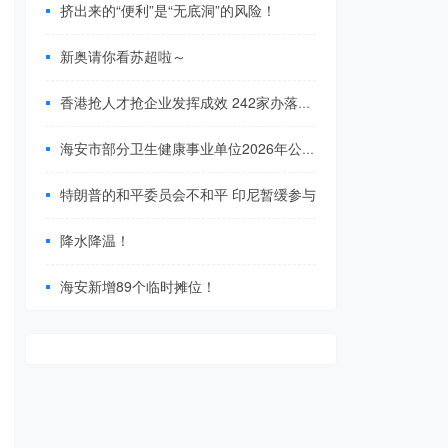
挤出来的“便利”是“无底洞”的风险！
新奥请你看苏超啦～
香港抢人才抢企业发挥成效 242家办落户香港
海安市部分卫生健康事业单位2026年公开招聘工作人员公告
特朗普的和平委员会不和平 印尼暂缓参与
降水降温！
海安新增89个临时摊位！