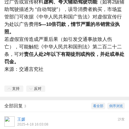
过广告或宣传材料
虚构、夸大辅助驾驶功能
（如将2级辅
助驾驶描述为 “自动驾驶”），误导消费者购买，市场监
管部门可依据《中华人民共和国广告法》对虚假宣传行
为处以广告费用
5—10倍罚款
，情节严重的吊销营业执
照。
若虚假宣传造成严重后果（如引发交通事故致人伤
亡），可能触犯《中华人民共和国刑法》第二百二十二
条，可对
责任人处2年以下有期徒刑或拘役，并处或单处
罚金。
来源：交通言究社
支持
反对
全部回复
看全部
倒序浏览
3
王媛
沙发
2025-4-18 16:03:08