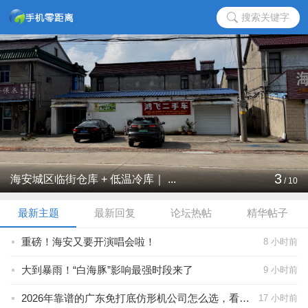
搜索关键字
3
海安城区临街仓库 + 低温冷库｜ ...
/
10
最新主题
最新回复
论坛热帖
精华帖子
重磅！海安又要开演唱会啦！
8 小时前
大到暴雨！“白海豚”影响最强时段来了
9 小时前
2026年靠谱的广东免打底仿形机公司怎么选，看准稳定与效率两大核心
17 小时前