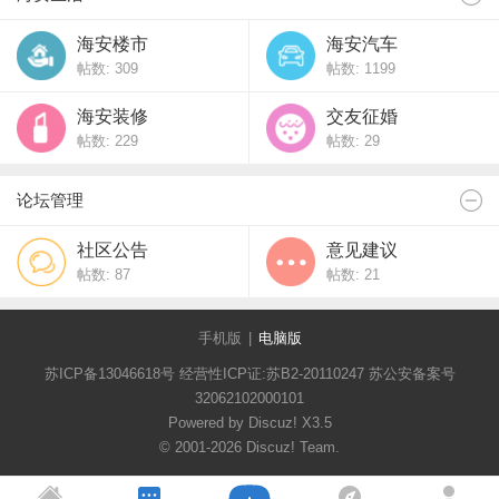
海安楼市
海安汽车
帖数: 309
帖数: 1199
海安装修
交友征婚
帖数: 229
帖数: 29
论坛管理
社区公告
意见建议
帖数: 87
帖数: 21
手机版
|
电脑版
苏ICP备13046618号 经营性ICP证:苏B2-20110247 苏公安备案号
32062102000101
Powered by Discuz!
X3.5
© 2001-2026
Discuz! Team
.