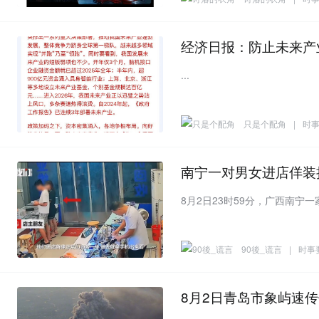
经济日报：防止未来产
...
只是个配角
|
时
南宁一对男女进店佯装
90後_谎言
|
时事
8月2日青岛市象屿速