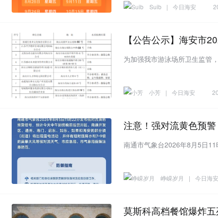
Suib
|
今日海安
2
【公告公示】海安市20
小芳
|
今日海安
2
注意！强对流黄色预警
峥嵘岁月
|
今日海
莫斯科高档餐馆爆炸五