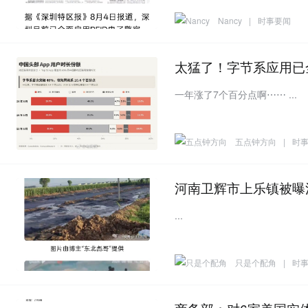
Nancy
|
时事要闻
太猛了！字节系应用已
一年涨了7个百分点啊⋯⋯ ...
五点钟方向
|
时
河南卫辉市上乐镇被曝
...
只是个配角
|
时