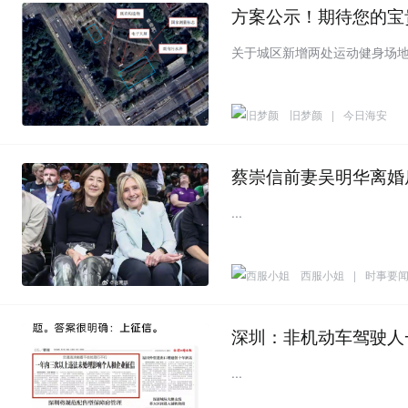
方案公示！期待您的宝
旧梦颜
|
今日海安
蔡崇信前妻吴明华离婚
...
西服小姐
|
时事要
深圳：非机动车驾驶人
...