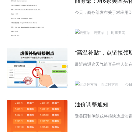
商务部：对6家美国实
云蓝朵
|
时事要闻
“高温补贴”，点链接领
五点钟方向
|
今
油价调整通知