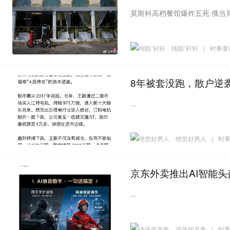
纯陌ˇ轩轩
|
时事要
8年被套没跑，散户逆
...
绝世好男人
|
时
京东外卖推出AI智能头
...
诗落的衣角
|
时