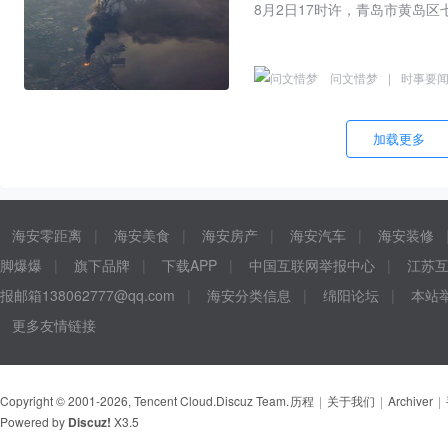
问文惜梦
|
时事要
加载更多
海安零距离
|
海安美食
|
海安房产
|
海安汽车
|
海安装修
脚爆爆
|
旗下品牌
|
下载APP
|
中国互联网举报中心
|
江苏
报邮箱138062777@qq.com
|
海安分类信息
|
绵阳论坛
|
本站举
更多友情链接
Copyright © 2001-2026, Tencent Cloud.
Discuz Team.
历程
|
关于我们
|
Archiver
|
Powered by
Discuz!
X3.5