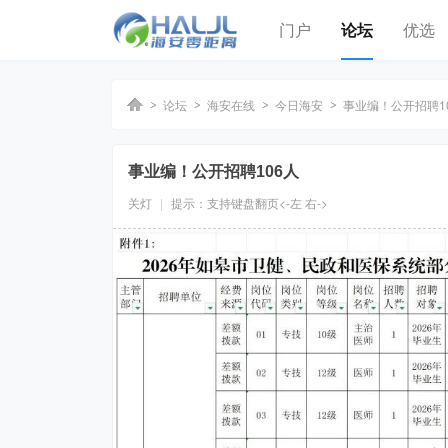
门户
论坛
优选
论坛
海安在线
今日海安
事业编！公开招聘1
事业编！公开招聘106人
海
»
›
›
›
关灯
|
提示：支持键盘翻页<-左 右->
安