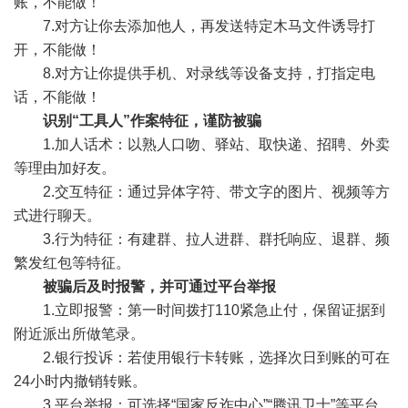
账，不能做！
7.对方让你去添加他人，再发送特定木马文件诱导打
开，不能做！
8.对方让你提供手机、对录线等设备支持，打指定电
话，不能做！
识别“工具人”作案特征，谨防被骗
1.加人话术：以熟人口吻、驿站、取快递、招聘、外卖
等理由加好友。
2.交互特征：通过异体字符、带文字的图片、视频等方
式进行聊天。
3.行为特征：有建群、拉人进群、群托响应、退群、频
繁发红包等特征。
被骗后及时报警，并可通过平台举报
1.立即报警：第一时间拨打110紧急止付，保留证据到
附近派出所做笔录。
2.银行投诉：若使用银行卡转账，选择次日到账的可在
24小时内撤销转账。
3.平台举报：可选择“国家反诈中心”“腾讯卫士”等平台，